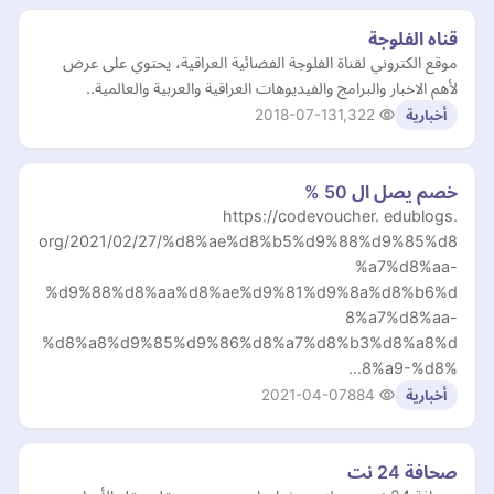
قناه الفلوجة
موقع الكتروني لقناة الفلوجة الفضائية العراقية، يحتوي على عرض
لأهم الاخبار والبرامج والفيديوهات العراقية والعربية والعالمية..
2018-07-13
1,322
أخبارية
خصم يصل ال 50 %
https://codevoucher. edublogs.
org/2021/02/27/%d8%ae%d8%b5%d9%88%d9%85%d8
%a7%d8%aa-
%d9%88%d8%aa%d8%ae%d9%81%d9%8a%d8%b6%d
8%a7%d8%aa-
%d8%a8%d9%85%d9%86%d8%a7%d8%b3%d8%a8%d
8%a9-%d8%…
2021-04-07
884
أخبارية
صحافة 24 نت