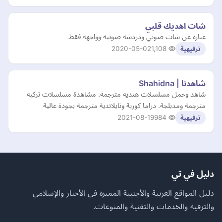
شات اهديك قلبي
عباره عن شات صوتي ودردشه صوتيه وواجهه فقط
2020-05-02
1,108
ترفيهية
شاهدنا | Shahidna
شاهد وحمل مسلسلات هندية مترجمة. مشاهدة مسلسلات تركية
مترجمة ومدبلجة. دراما كورية وتايلاندية مترجمة بجودة عالية
2021-08-19
984
ترفيهية
دليل في تي
دليل المواقع العربية والأجنبية المميزة في الأخبار والإسلامي
والترفيه والخدمات والتقنية والمنوعات.