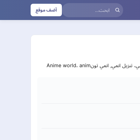
أضف موقع
انمي تونAnime world، anim