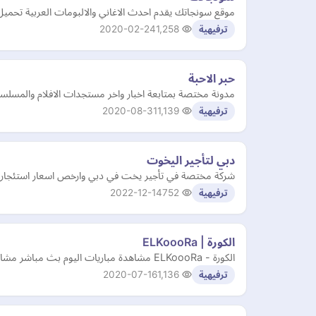
موقع سونجاتك يقدم احدث الاغاني والالبومات العربية تحمي
2020-02-24
1,258
ترفيهية
حبر الاحبة
مدونة مختصة بمتابعة اخبار واخر مستجدات الافلام والمسلسلات
2020-08-31
1,139
ترفيهية
دبي لتأجير اليخوت
شركة مختصة في تأجير يخت في دبي وارخص اسعار استئجار
2022-12-14
752
ترفيهية
الكورة | ELKoooRa
الكورة - ELKoooRa مشاهدة مباريات اليوم بث مباشر مشاهدة افلام ومسلسلات اون لاين
2020-07-16
1,136
ترفيهية