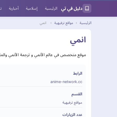
دليل في تي
الرئيسية
إسلامية
أخبارية
تر
الرئيسية
›
مواقع ترفيهية
›
انمي
انمي
موقع متخصص في عالم الآنمي و ترجمة الآنمي والمانجا، منت
الرابط
anime-network.cc
القسم
مواقع ترفيهية
عدد الزيارات