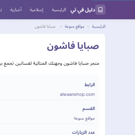
دليل في تي
الرئيسية
إسلامية
أخبارية
تر
الرئيسية
›
مواقع منوعة
›
صبايا فاشون
صبايا فاشون
متجر صبايا فاشون وجهتك المثالية لفساتين تجمع بي
الرابط
alwaanshop.com
القسم
مواقع منوعة
عدد الزيارات