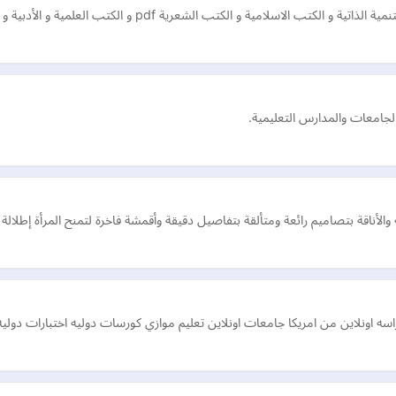
ة pdf و الكتب العلمية و الأدبية و غيرها الكثير من المجالات مجانا و بروابط مباشر…
الجامعات والمدارس التعليمية.
الأناقة بتصاميم رائعة ومتألقة بتفاصيل دقيقة وأقمشة فاخرة لتمنح المرأة إطلالة أ
ين من امريكا جامعات اونلاين تعليم موازي كورسات دوليه اختبارات دوليه MP CCNA-CCNP RMP