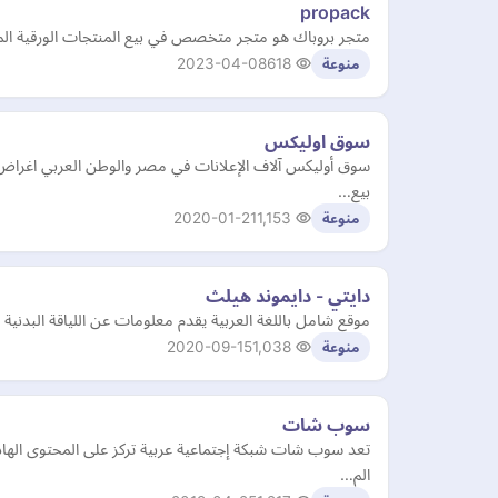
propack
متجر بروباك هو متجر متخصص في بيع المنتجات الورقية المخت
2023-04-08
618
منوعة
سوق اوليكس
سوق أوليكس آلاف الإعلانات في مصر والوطن العربي اغراض م
بيع…
2020-01-21
1,153
منوعة
دايتي - دايموند هيلث
موقع شامل باللغة العربية يقدم معلومات عن اللياقة البدنية و
2020-09-15
1,038
منوعة
سوب شات
تعد سوب شات شبكة إجتماعية عربية تركز على المحتوى الهاد
الم…