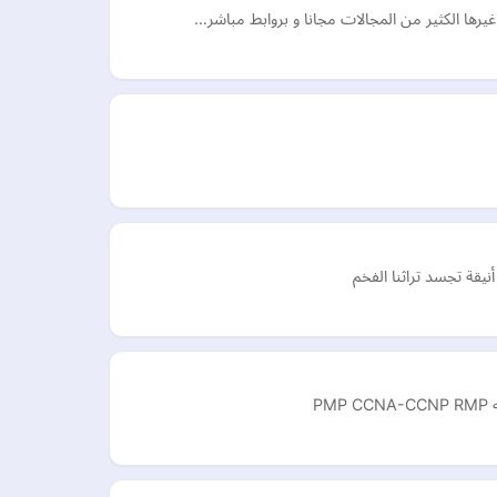
نيقة تجسد تراثنا الفخم
P