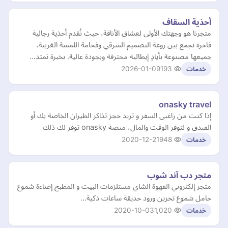
أحذية السقاف
متجرنا هو وجهتك الأولى لعشاق الأناقة، حيث نُقدم أحذية رجالية
فاخرة تجمع بين روعة التصميم الشرقي وفخامة اللمسة الغربية،
جميعها مصنوعة بأيادٍ إيطالية محترفة وبجودة عالية. بخبرة تمتد…
2026-01-09
193
خدمات
onasky travel
إذا كنت من راغبى السفر و تريد حجز تذاكر الطيران الخاصة بك أو
الفندق و لتوفر الوقت والمال، منصة onasky توفر لك ذلك
2020-12-21
948
خدمات
متجر دب آند شوب
متجر إلكتروني القهوة الشاي مستلزمات البيت و المطبخ إضاءة شموع
حامل شموع تخزين ورود حديقة ساعات ذكية...
2020-10-03
1,020
خدمات