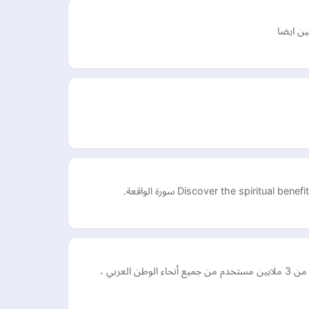
ين ايضا
Discover the spiri سورة الواقعة.
يقدم موقع مونايا للزواج الإسلامي الفرصة للشباب المسلم والشابات المسلمات لإيجاد شريك الحياة المناسب من خلال قاعدة بيانات تضم أكثر من 3 ملايين مستخدم من جميع أنحاء الوطن العربي ،