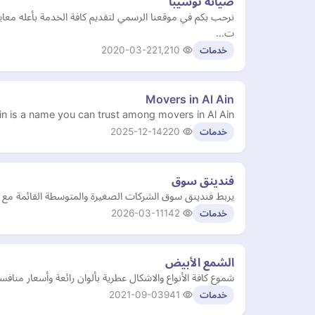
صيانة توشيبا
نرحب بكم في موقعنا الرسمي لتقديم كافة الخدمة بأعله معا
ت…
2020-03-22
1,210
خدمات
Movers in Al Ain
in is a name you can trust among movers in Al Ain.
2025-12-14
220
خدمات
فندينق سوق
يربط فندينق سوق الشركات الصغيرة والمتوسطة القائمة مع المستثمرين في ج
2026-03-11
142
خدمات
الشمع الأبيض‬
شموع كافة الأنواع والاشكال عطرية بألوان رائعة وأسعار منافس
2021-09-03
941
خدمات