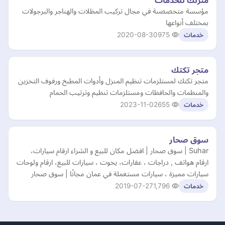
منزلك للخدمات
مؤسسة متخصصىة في مجال تركيب المظلات والهناجر والبرجولات
بمختلف أنواعها
2020-08-30
975
خدمات
متجر تكتك
متجر تكتك لمستلزمات تنظيم المنزل وأدوات المطبخ ورفوف التخزين
والمنظمات والحافظات ومستلزمات تنظيم وترتيب الحمام
2023-11-02
655
خدمات
سوق صحار
Suhar | سوق صحار | افضل مكان للبيع و الشراء ارقام سيارات،
ارقام هواتف , دراجات ، عقارات، يخوت ، سيارات للبيع، ارقام ولوحات
سيارات مميزة ، سيارات مستعملة في عمان مجانًا | سوق صحار
2019-07-27
1,796
خدمات