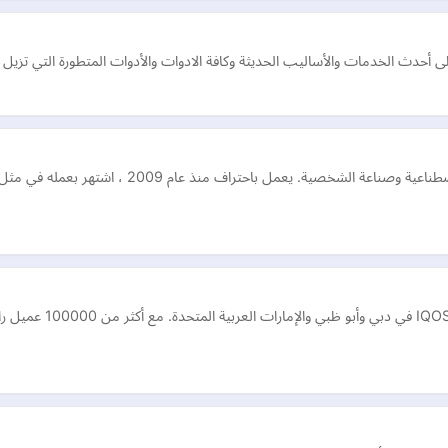
فنان مؤثرات تلفزيونية وسينمائية متخصص في الأطراف ال