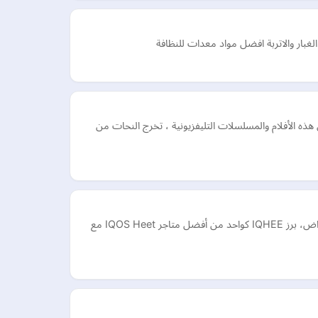
اصطناعية وصناعة الشخصية. يعمل باحتراف منذ عام 2009 ، اشتهر بعمله في مثل هذه الأفلام والمسلسلات التليفزيونية ، تخرج النحات من
IQHEE هو متجر إلكتروني يزود العملاء بجودة عالية IQOS Heets في دبي وأبو ظبي والإمارات العربية المتحدة. مع أكثر من 100000 عميل راض، برز IQHEE كواحد من أفضل متاجر IQOS Heet مع