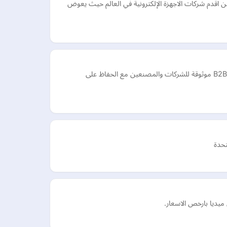
 اقدم شركات الاجهزة الإلكترونية في العالم حيث يعوض
نشتري الأسهم الراكدة في الإمارات ودول مجلس التعاون الخليجي. مع أكثر من 21 عامًا من تحويل المخزون غير المستغل إلى نقد، نقدم حلول B2B موثوقة للشركات والمصنعين مع الحفاظ على
تحدة
ميديا بارخص الاسعار.