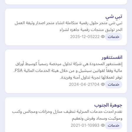
تبي شي
تبي شي متجر حلول رقمية متكاملة انشاء متجر اصدار وثيقة العمل
الحر توثيق منتجات رقمية جاهزه لشراء
2025-12-05
222
خدمات
انفستنغور
إنفستنغور المحدودة هي شركة تداول مرخصة رسمياً كوسيط أوراق
مالية وفقاً لقوانين سيشيل و من خلال هيئة الخدمات المالية FSA.
توفر لعملائها تجربة تداول آمنة وفريدة.
2024-04-21
704
خدمات
جوهرة الجنوب
نقدم احدث خدمات المنزلية تنظيف منازل وخزانات ومجالس وكنب
وموكيت وسجاد وفرش وتعقيم
2021-01-10
993
خدمات