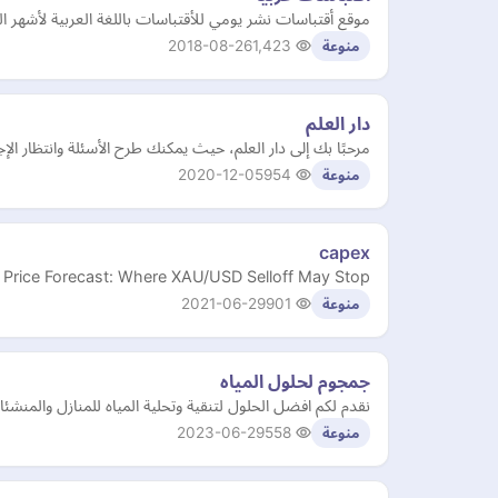
موقع أقتباسات نشر يومي للأقتباسات باللغة العربية لأشهر ا
2018-08-26
1,423
منوعة
دار العلم
مرحبًا بك إلى دار العلم، حيث يمكنك طرح الأسئلة وانتظار ال
2020-12-05
954
منوعة
capex
 Price Forecast: Where XAU/USD Selloff May Stop?
2021-06-29
901
منوعة
جمجوم لحلول المياه
نقدم لكم افضل الحلول لتنقية وتحلية المياه للمنازل والمنشئات -
2023-06-29
558
منوعة