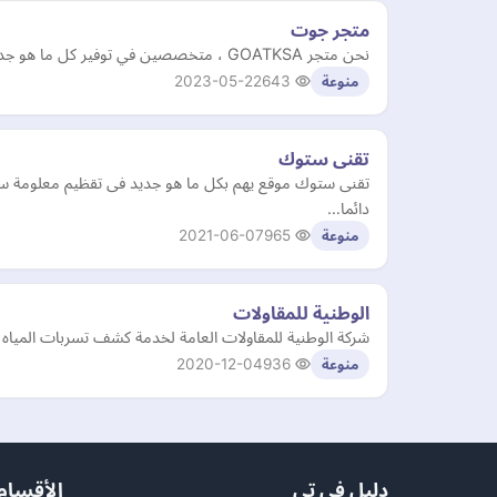
متجر جوت
نحن متجر GOATKSA ، متخصصين في توفير كل ما هو جديد وحصري في عالم السنيكرز ، ونسعى لتلبية احتياجكم بأصناف مميزة .
2023-05-22
643
منوعة
تقنى ستوك
تقنى ستوك موقع يهم بكل ما هو جديد فى تقظيم معلومة سهل
دائما…
2021-06-07
965
منوعة
الوطنية للمقاولات
شركة الوطنية للمقاولات العامة لخدمة كشف تسربات المياه ف
2020-12-04
936
منوعة
دليل في تي
الأقسام