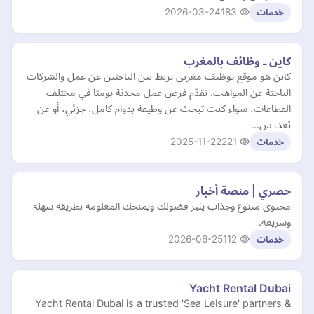
2026-03-24
183
خدمات
كاين ـ وظائف بالمغرب
كاين هو موقع توظيف مغربي يربط بين الباحثين عن عمل والشركات
الباحثة عن المواهب. نقدّم فرص عمل محدثة يوميًا في مختلف
القطاعات، سواء كنت تبحث عن وظيفة بدوام كامل، جزئي، أو عن
بُعد. س…
2025-11-22
221
خدمات
حصري | منصة أخبار
محتوى متنوع وجذاب يثير فضولك ويمنحك المعلومة بطريقة سهلة
وسريعة.
2026-06-25
112
خدمات
Yacht Rental Dubai
Yacht Rental Dubai is a trusted 'Sea Leisure' partners &