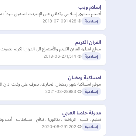
إسلام ويب
أضخم محتوى إسلامي وثقافي على الإنترنت لتحقيق مبدأ : س
2018-07-09
1,428
إسلامية
القرآن الكريم
موقع لقراءة القرآن الكريم والأستماع الى القرآن الكريم بصوت أكثر من 15 قارئ، كما يتضمن الموقع تفسير
2018-06-27
1,514
إسلامية
امساكية رمضان
موقع امساكية شهر رمضان المبارك، تعرف على وقت اذان الفجر
2021-03-28
983
إسلامية
مدونة حلمنا العربي
تعليم ، كتب ، الرياضة ، بكالوريا ، نتائج ، مسابقات ، أدب وشع
2020-08-29
1,202
إسلامية