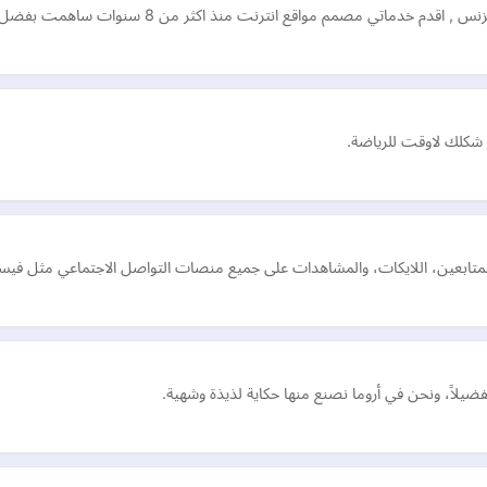
نترنت منذ اكثر من 8 سنوات ساهمت بفضل الله ب تصميم مواقع انترنت ناجحة
فضيلاً، ونحن في أروما نصنع منها حكاية لذيذة وشهية.