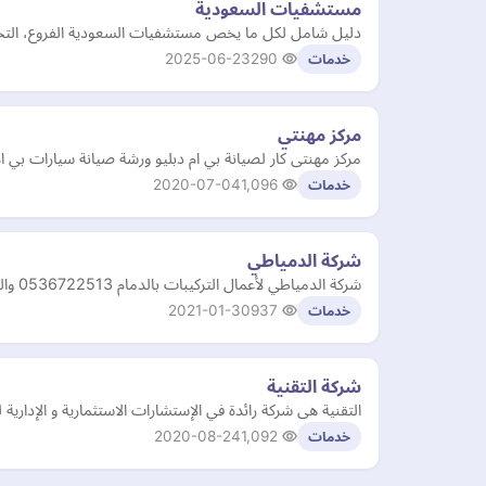
مستشفيات السعودية
دليل شامل لكل ما يخص مستشفيات السعودية الفروع، التخصصات، 
2025-06-23
290
خدمات
مركز مهنتي
مركز مهنتى كار لصيانة بي ام دبليو ورشة صيانة سيارات بي ام دبليو فحص 
2020-07-04
1,096
خدمات
شركة الدمياطي
شركة الدمياطي لأعمال التركيبات بالدمام 0536722513 والخبر والجبيل والقطيف والظهران والاحساء تمتلك افضل فني نجار وفني تركيب ستائر وغرف نوم ومطابخ بجميع مدن المنطقة الشرقية
2021-01-30
937
خدمات
شركة التقنية
التقنية هى شركة رائدة في الإستشارات الاستثمارية و الإدار
2020-08-24
1,092
خدمات