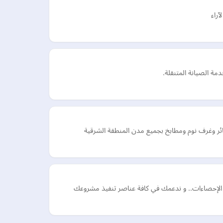
آراء
 و الإحصاءات.. و ندعمك في كافة عناصر تنفيذ مشروعك