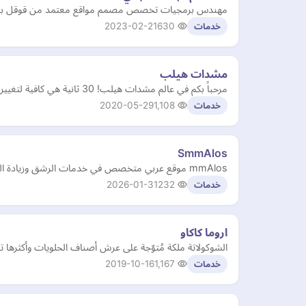
مهندس برمجيات تخصص مصمم مواقع معتمد من قوقل بزنس , اقدم خدماتي مصمم مواقع ا
2023-02-21
630
خدمات
مشدات هيلب
مرحباً بكم في عالم مشدات هيلب! 30 ثانية هي كافية لتغيير شكلك لاوقت للرياضة.
2020-05-29
1,108
خدمات
SmmAlos
mmAlos موقع عربي متخصص في خدمات الرشق وزيادة المتابعين، اللايكات، والمشاهدات على جميع منصات التواصل الاجتماعي مثل فيسبوك، انستقرام
2026-01-31
232
خدمات
اروما كاكاو
الشوكولاتة ملكة مُتوّجة على عرش أصناف الحلويات وأكثرها ت
2019-10-16
1,167
خدمات