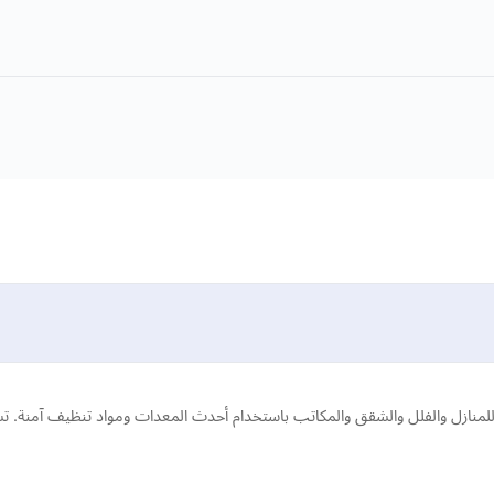
منازل والفلل والشقق والمكاتب باستخدام أحدث المعدات ومواد تنظيف آمنة. ت