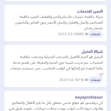
التميز للخدمات
شركة مكافحة حشرات بالدمام والخبر والقطيف التميز مكافحة
الصراصير والنمل والفئران والنمل الأبيض وبق الفراش والناموس
بضمان وامان.
2023-02-09
682
خدمات
شركة النخيل
النخيل هو الخيار الأفضل للخدمات المنزلية وخدمات مكافحة
الحشرات. يتم تدريب فنيينا ذوي الخبرة والمعرفة على تقديم خدمة
عالية الجودة يتم إكمالها في الوقت المناسب. نحن نستخدم منتجات
اح…
2023-02-16
716
خدمات
keysprofessor
كي بروفيسور هو موقع خدمي متعلق بكل ما يلزم الاقفال والمفاتيح
والابواب سواء كانت ابواب بيوت-محلات-سيارات ، فيوجد فريق فني