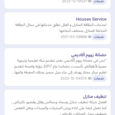
2023-12-10
521
خدمات
Houses Service
لخدمات النظافة المنازل و الفلل تطلق خدماتها في مجال النظافة
الشاملة للمنازل بمختلف أحجامها
2021-03-09
968
خدمات
حضانة زووم أكاديمي
"نحن في حضانة زووم أكاديمي نفخر بتقديم بيئة تعليمية وتربوية
مميزة لأطفالكم. تأسست حضانتنا عام 2017 برؤية واضحة لتقديم
تعليم مبكر ممتاز يهدف إلى بناء جيل متميز يمتلك المعرفة والمها…
2023-10-04
574
خدمات
تنظيف منازل
افضل شركة تنظيف منازل وسجاد ومجالس وفلل وقصور بالرياض ,
كما نعمل ايضا على ابادة ورش الحشرات والمبيدات ونقل العفش
وتنظيف وعزل الخزانات بالرياض.