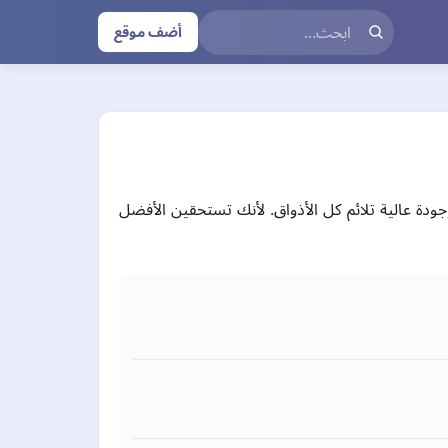
أضف موقع
شن فاخر بجميع أنواعه. نوفر لك خامات طبيعية 100% بتصاميم عصرية وجودة عالية تلائم كل الأذواق. لأنك تستحقين الأفضل