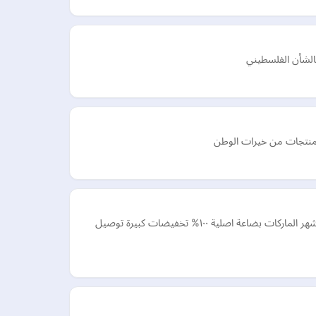
الشأن الفلسطيني
لمنتجات من خيرات الوطن
افضل متجر مستلزمات رجالية من جميع الماركات العالمية تشكيلة كبيرة نعال زبيري شرقي وصنادل واحذية رجالي واشمغه وغترة وكبكات من اشهر الماركات بضاعة اصلية ١٠٠% تخفيضات كبيرة توصيل