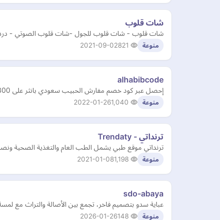
شات قلوب
شات قلوب - شات قلوب للجول -شات قلوب الصوتي - دردش
2021-09-02
821
منوعة
alhabibcode
إحصل عبر كود خصم مفارش الحبيب سعودي بانثر على 300 ريال خصم و أكثر على كافة المنتجات المقدمة من ماركات معروفة حول العالم.
2022-01-26
1,040
منوعة
ترنداتي - Trendaty
ترنداتي موقع طبي يشمل الطب العام والتغذية الصحية ونصائح 
2021-01-08
1,198
منوعة
sdo-abaya
عباية سدو بتصميم فاخر، تجمع بين الأصالة والتراث مع لمسة
2026-01-26
148
منوعة