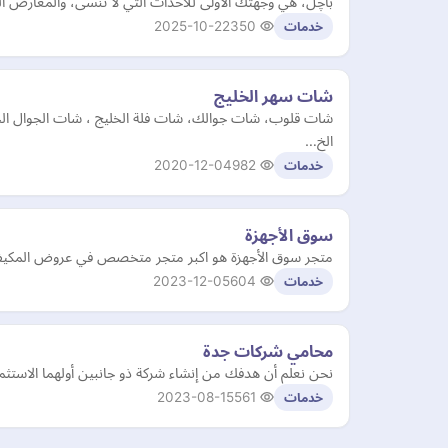
باچل، هي وجهتك الأولى للأحداث التي لا تنسى، والمعارض ال
2025-10-22
350
خدمات
شات سهر الخليج
شات قلوب، شات جوالك، شات فلة الخليج ، شات الجوال الخل
الخ…
2020-12-04
982
خدمات
سوق الأجهزة
متجر سوق الأجهزة هو اكبر متجر متخصص في عروض المكيفات
2023-12-05
604
خدمات
محامي شركات جدة
نحن نعلم أن هدفك من إنشاء شركة ذو جانبين أولهما الاست
2023-08-15
561
خدمات