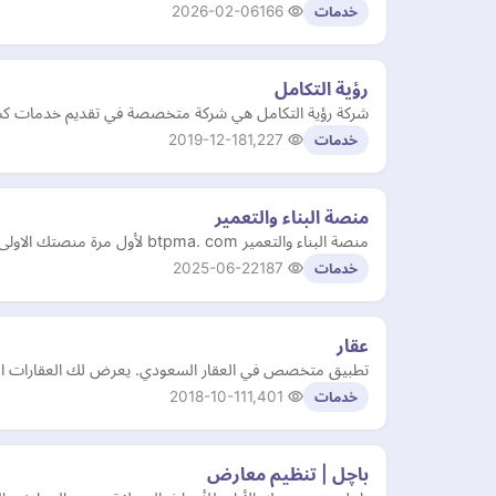
2026-02-06
166
خدمات
رؤية التكامل
شركة رؤية التكامل هي شركة متخصصة في تقديم خدمات كشف
2019-12-18
1,227
خدمات
منصة البناء والتعمير
منصة البناء والتعمير btpma. com لأول مرة منصتك الاولى لدعمك في مجال البناء و تسيير المقاولة رفيقك الرائد في البناء والتعمير المنصة تقدم حلاً شاملاً لتحديات إدارة المشروعات في مجال…
2025-06-22
187
خدمات
عقار
تطبيق متخصص في العقار السعودي. يعرض لك العقارات المت
2018-10-11
1,401
خدمات
باچل | تنظيم معارض