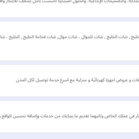
جذابة، والتصميمات الإبداعية، والحلول المبتكرة تأسست باجل بشغف للابتكار وال
يج , شات الخليج , شات للجوال ، شات جوال, شات فخامة الخليج , الخليج ، ش
 و عروض اجهزة كهربائية و منزلية مع اسرع خدمة توصيل لكل المدن
ثمار في عملك الخاص وثانيهما تقديم ما يمكنك من خدمات وإضافة تحسين للواقع