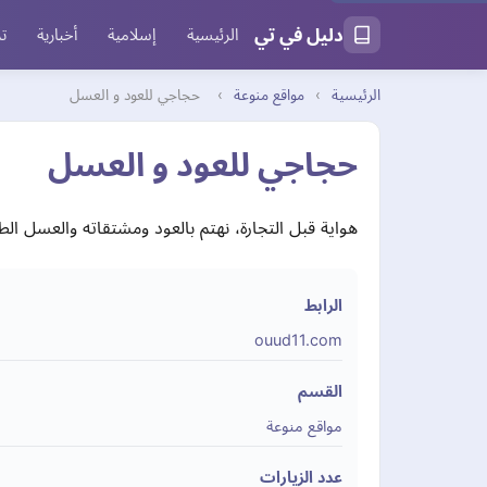
دليل في تي
الرئيسية
إسلامية
أخبارية
تر
الرئيسية
›
مواقع منوعة
›
حجاجي للعود و العسل
حجاجي للعود و العسل
هواية قبل التجارة، نهتم بالعود ومشتقاته والعسل الط
الرابط
ouud11.com
القسم
مواقع منوعة
عدد الزيارات