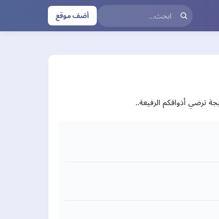
أضف موقع
جة ترضي أذواقكم الرفيعة..