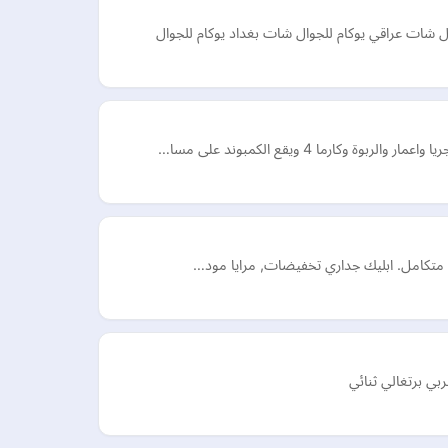
ل شات عراقي يوكام للجوال شات بغداد يوكام للجوال
ا 4 ويقع الكمبوند على مسا…
منزل متكامل. ابليك جداري تخفيضات, مرايا مود…
ي برتغالي ثنائي