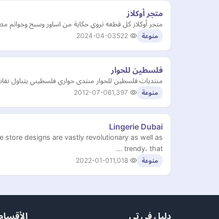
متجر أوكلاز
متجر أوكلاز كل قطعه تروي حكاية من اساور وسبح وخواتم م
2024-04-03
522
منوعة
فلسطين للحوار
منتديات فلسطين للحوار منتدى حواري فلسطيني يتناول نقاش 
2012-07-06
1,397
منوعة
Lingerie Dubai
e store designs are vastly revolutionary as well as
trendy، that …
2022-01-01
1,018
منوعة
دليل في تي
الأقسام