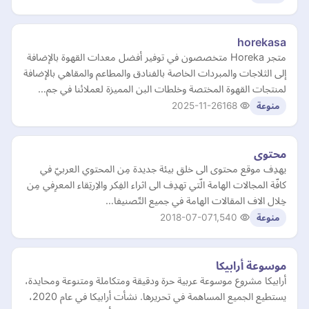
horekasa
متجر Horeka متخصصون في توفير أفضل معدات القهوة بالإضافة
إلى الثلاجات والمبردات الخاصة بالفنادق والمطاعم والمقاهي بالإضافة
لمنتجات القهوة المختصة وخلطات البن المميزة لعملائنا في جم…
2025-11-26
168
منوعة
محتوى
يهدِف موقع محتوى الى خلق بيئة جديدة مِن المحتوي العربيّ في
كافّة المجالات الهامة الّتي تهدِف الى اثراء الفِكر والاِرتِقاء المعرِفي مِن
خِلال الاف المقالات الهامة في جميع التّصنيفا…
2018-07-07
1,540
منوعة
موسوعة أرابيكا
أرابيكا مشروع موسوعة عربية حرة ودقيقة ومتكاملة ومتنوعة ومحايدة،
يستطيع الجميع المساهمة في تحريرها. نشأت أرابيكا في عام 2020،