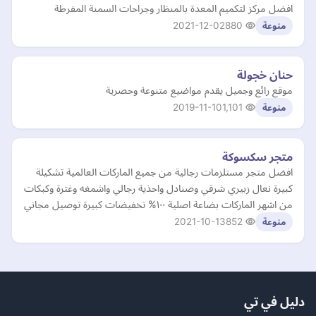
افضل مركز لتكميم المعدة بالمنظار وجراحات السمنة المفرطة
2021-12-02
880
منوعة
حنان خجولة
موقع رائع وجميل يقدم مواضيع متنوعة وحصرية
2019-11-10
1,101
منوعة
متجر سكسوكة
افضل متجر مستلزمات رجالية من جميع الماركات العالمية تشكيلة
كبيرة نعال زبيري شرقي وصنادل واحذية رجالي واشمغه وغترة وكبكات
من اشهر الماركات بضاعة اصلية ١٠٠% تخفيضات كبيرة توصيل مجاني
2021-10-13
852
منوعة
دليل في تي