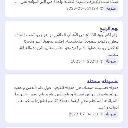
حيث نمت وتطورت بسرعة لتصبح واحدة من أكبر المواقع على ا…
2020-09-05
1,134
منوعة
بهم الربيع
نوفر لكم أجود الذبائح من الأغنام، الحاشي، والدواجن، تحت إشراف
بيطري وكوادر سعودية متخصصة. اطلب بسهولة عبر متجرنا
الإلكتروني، ونوصلها لك جاهزة وفق أعلى معايير الجودة والعناية،
لنخت…
2025-11-28
214
منوعة
نفسيتك صحتك
مدونة نفسيتك صحتك هي مدونة تثقيفية حول علم النفس و جميع
مواضيعه من امراض نفسية و علم نفس عام و علم النفس المرتبط
بالحياة هنا ستتعلم معي كيفية معرفة ذاتك و تطويرها ستكتشف
ادوات واق…
2023-07-04
610
منوعة