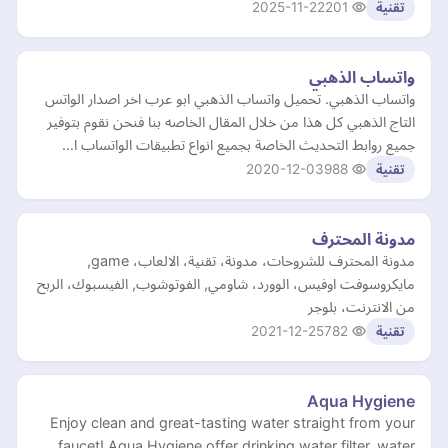
2025-11-22
201
تقنية
واتساب الذهبي
واتساب الذهبي. تحميل واتساب الذهبي ابو عرب اخر اصدار الواتس
التاج الذهبي كل هذا من خلال المقال الخاصه بنا فنحن نقوم بتوفير
جميع روابط التحديث الخاصة بجميع انواع تطبيقات الواتساب ا…
2020-12-03
988
تقنية
مدونة المحترف
مدونة المحترف للشروحات، مدونة، تقنية، الالعاب، game,
مايكروسوفت اوفيس، الوورد، شاومي, الفوتوشوب, الفيسبوك، الربح
من الانترنت، بلوجر
2021-12-25
782
تقنية
Aqua Hygiene
Enjoy clean and great-tasting water straight from your
faucet! Aqua Hygiene offer drinking water filter, water