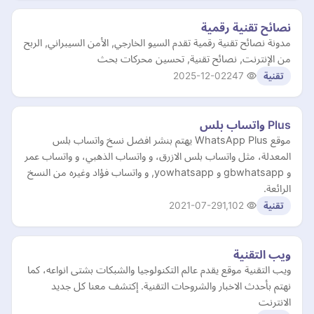
نصائح تقنية رقمية
مدونة نصائح تقنية رقمية تقدم السيو الخارجي, الأمن السيبراني, الربح
من الإنترنت, نصائح تقنية, تحسين محركات بحث
2025-12-02
247
تقنية
Plus واتساب بلس
موقع WhatsApp Plus يهتم بنشر افضل نسخ واتساب بلس
المعدلة، مثل واتساب بلس الازرق، و واتساب الذهبي، و واتساب عمر
و gbwhatsapp و yowhatsapp, و واتساب فؤاد وغيره من النسخ
الرائعة.
2021-07-29
1,102
تقنية
ويب التقنية
ويب التقنية موقع يقدم عالم التكنولوجيا والشبكات بشتى انواعه، كما
نهتم بأحدث الاخبار والشروحات التقنية. إكتشف معنا كل جديد
الانترنت