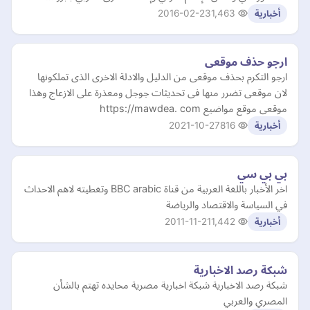
2016-02-23
1,463
أخبارية
ارجو حذف موقعى
ارجو التكرم بحذف موقعى من الدليل والادلة الاخرى الذى تملكونها
لان موقعى تضرر منها فى تحديثات جوجل ومعذرة على الازعاج وهذا
موقعى موقع مواضيع https://mawdea. com
2021-10-27
816
أخبارية
بي بي سي
اخر الأخبار باللغة العربية من قناة BBC arabic وتغطيته لاهم الاحداث
في السياسة والاقتصاد والرياضة
2011-11-21
1,442
أخبارية
شبكة رصد الاخبارية
شبكة رصد الاخبارية شبكة اخبارية مصرية محايده تهتم بالشأن
المصري والعربي