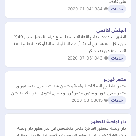
على كافة…
2020-01-04
1,334
خدمات
انجلش اكادمي
الطرق الجديدة لتعليم اللغة الانجليزية بمنح دراسية تصل حتى 40%
من خلال معاهد في أمريكا أو بريطانيا أو استراليا أو كندا لتعليم اللغة
الانجليزية عن بعد شكرا
2020-07-06
1,043
خدمات
متجر فوريو
متجر 4u لبيع البطاقات الرقمية و شحن شدات ببجي, متجر فوريو,
متجر ببجي, فور يو ستور, متجر فور يو ببجي, ايتونز, ستور بلايستيشن
2023-08-08
615
خدمات
دار اونصة للعطور
دار اونصة للعطور الفاخرة متجر متخصص في بيع عطور دار اونصة
بالاضافة لافخم وارقى العطور السعودية والاوروبية العالمية الرجالية