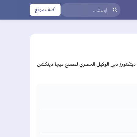
أضف موقع
ديتكتورز دبي الوكيل الحصري لمصنع ميجا ديتكشن