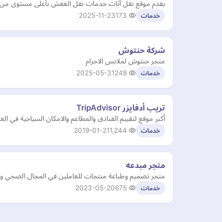
يقدم موقع نقل أثاث خدمات نقل العفش بأعلى مستوى من الا
2025-11-23
173
خدمات
شركة حنتوش
متجر حنتوش لملابس الاحرام
2025-05-31
248
خدمات
تريب أدفايزر TripAdvisor
أكبر موقع لتقييم الفنادق والمطاعم والامكان السياحية في العالم يتضمن على أكثر من 600 مليون تعليق من ال
2019-01-21
1,244
خدمات
متجر مبدعه
متجر تصميم وطباعة منتجات للعاملين في المجال الصحي و
2023-05-20
675
خدمات