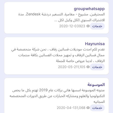
groupwhatsapp
المحترفين. مشروع - مغامرة. التسعير دردشة Zendesk. مدة
الاشتراك السنوي (لكل وكيل لكل ...
2020-12-03
923
خدمات
Hayrunisa
نقدم لكم احدث موديلات فساتين زفاف ، نحن شركة متخصصة في
مجال فساتين الزفاف و تجهيز محلات الفساتين بكافة منتجات
الزفاف ، لدينا عروض خاصة للجملة
2020-05-21
1,105
خدمات
الموسوعة
مدونه الموسوعة اسسها هاني بركات عام 2019 تهتم بكل ما يخص
التكنولوجيا والعلوم ومشاركه الخبارات عن طريق الدورات المتخصصه
المجانيه
2020-04-13
1,068
خدمات