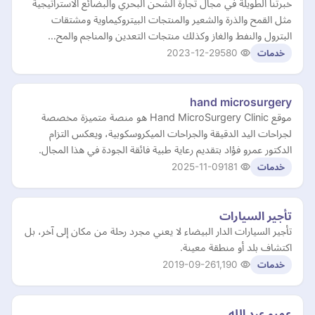
خبرتنا الطويلة في مجال تجارة الشحن البحري والبضائع الاستراتيجية
مثل القمح والذرة والشعير والمنتجات البيتروكيماوية ومشتقات
البترول والنفط والغاز وكذلك منتجات التعدين والمناجم والمح…
2023-12-29
580
خدمات
hand microsurgery
موقع Hand MicroSurgery Clinic هو منصة متميزة مخصصة
لجراحات اليد الدقيقة والجراحات الميكروسكوبية، ويعكس التزام
الدكتور عمرو فؤاد بتقديم رعاية طبية فائقة الجودة في هذا المجال.
2025-11-09
181
خدمات
تأجير السيارات
تأجير السيارات الدار البيضاء لا يعني مجرد رحلة من مكان إلى آخر، بل
اكتشاف بلد أو منطقة معينة.
2019-09-26
1,190
خدمات
عمرو عبد الله