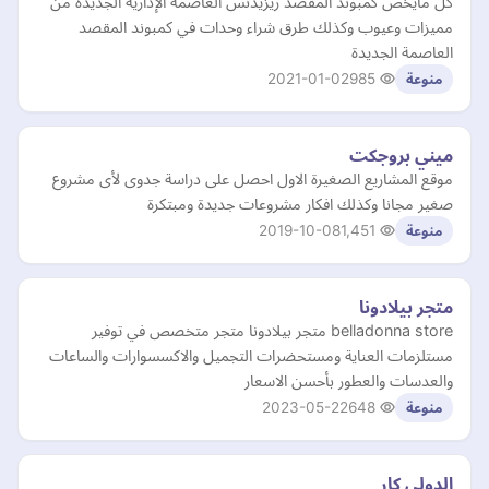
كل مايخص كمبوند المقصد ريزيدنس العاصمة الإدارية الجديدة من
مميزات وعيوب وكذلك طرق شراء وحدات في كمبوند المقصد
العاصمة الجديدة
2021-01-02
985
منوعة
ميني بروجكت
موقع المشاريع الصغيرة الاول احصل على دراسة جدوى لأى مشروع
صغير مجانا وكذلك افكار مشروعات جديدة ومبتكرة
2019-10-08
1,451
منوعة
متجر بيلادونا
belladonna store متجر بيلادونا متجر متخصص في توفير
مستلزمات العناية ومستحضرات التجميل والاكسسوارات والساعات
والعدسات والعطور بأحسن الاسعار
2023-05-22
648
منوعة
الدولي كار