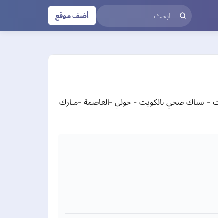
أضف موقع
- سباك صحي بالكويت - حولي -العاصمة -مبارك