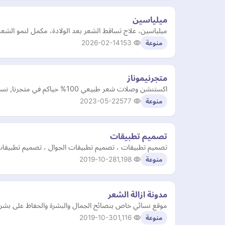
ميلياسين
ميلياسين، علاج تساقط الشعر بعد الولادة، مكمل لنمو الشعر،
2026-02-14
153
منوعة
متجرنيموناز
اكستنشن وصلات شعر طبيعي 100% حياكم في متجرنا, نسعى لنوفر لكم شعر اكستنشن وبواريك بأفضل جودة واحسن الاسعار. تواصلي معنا اذا عندك اي سؤال او استفسار.
2023-05-22
577
منوعة
تصميم تطبيقات
تصميم تطبيقات ، تصميم تطبيقات الجوال ، تصميم تطبيقات
2019-10-28
1,198
منوعة
مدونة ازالة الشعر
موقع نسائي خاص بنصائح الجمال والبشرة والحفاظ على بشرة نا
2019-10-30
1,116
منوعة