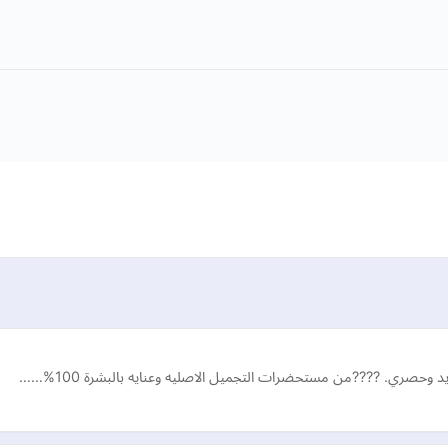
 وحصري. ????من مستحضرات التجميل الاصليه وعنايه بالبشرة 100%……