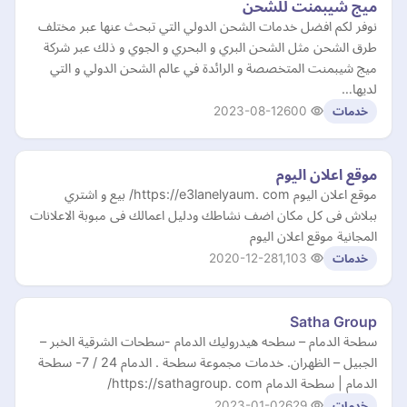
ميج شيبمنت للشحن
نوفر لكم افضل خدمات الشحن الدولي التي تبحث عنها عبر مختلف
طرق الشحن مثل الشحن البري و البحري و الجوي و ذلك عبر شركة
ميج شيبمنت المتخصصة و الرائدة في عالم الشحن الدولي و التي
لديها…
2023-08-12
600
خدمات
موقع اعلان اليوم
موقع اعلان اليوم https://e3lanelyaum. com/ بيع و اشتري
ببلاش فى كل مكان اضف نشاطك ودليل اعمالك فى مبوبة الاعلانات
المجانية موقع اعلان اليوم
2020-12-28
1,103
خدمات
Satha Group
سطحة الدمام – سطحه هيدروليك الدمام -سطحات الشرقية الخبر –
الجبيل – الظهران. خدمات مجموعة سطحة . الدمام 24 / 7- سطحة
الدمام | سطحة الدمام https://sathagroup. com/
2023-01-02
629
خدمات