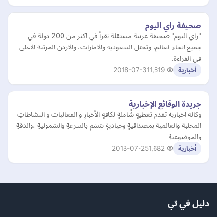
صحيفة راي اليوم
"راي اليوم" صحيفة عربية مستقلة تقرأ في اكثر من 200 دولة في
جميع انحاء العالم، وتحتل السعودية والامارات، والاردن المرتبة الاعلى
في القراءة.
2018-07-31
1,619
أخبارية
جريدة الوقائع الإخبارية
‏‏‏وكالة اخبارية تقدم تغطيةٍ شًاملةٍ لكافةٍ الأخبارِ و الفعاليات و النشاطاتِ
المحلية والعالمية بمصداقيةٍ وحياديةٍ تتسَم بالسرعةِ والشموليةِ ،والدقةِ
والموضوعيةِ
2018-07-25
1,682
أخبارية
دليل في تي