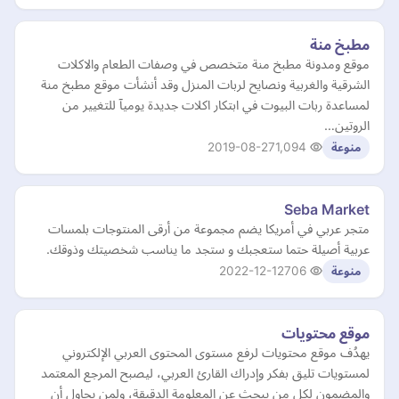
مطبخ منة
موقع ومدونة مطبخ منة متخصص في وصفات الطعام والاكلات
الشرقية والغربية ونصايح لربات المنزل وقد أنشأت موقع مطبخ منة
لمساعدة ربات البيوت في ابتكار اكلات جديدة يوميآ للتغيير من
الروتين…
2019-08-27
1,094
منوعة
Seba Market
متجر عربي في أمريكا يضم مجموعة من أرقى المنتوجات بلمسات
عربية أصيلة حتما ستعجبك و ستجد ما يناسب شخصيتك وذوقك.
2022-12-12
706
منوعة
موقع محتويات
يهدُف موقع محتويات لرفع مستوى المحتوى العربي الإلكتروني
لمستويات تليق بفكر وإدراك القارئ العربي، ليصبح المرجع المعتمد
والمضمون لكل من يبجث عن المعلومة الدقيقة، ولمن يحاول أن