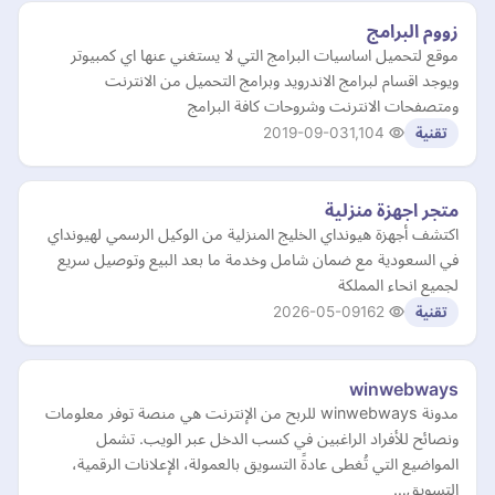
زووم البرامج
موقع لتحميل اساسيات البرامج التي لا يستغني عنها اي كمبيوتر
ويوجد اقسام لبرامج الاندرويد وبرامج التحميل من الانترنت
ومتصفحات الانترنت وشروحات كافة البرامج
2019-09-03
1,104
تقنية
متجر اجهزة منزلية
اكتشف أجهزة هيونداي الخليج المنزلية من الوكيل الرسمي لهيونداي
في السعودية مع ضمان شامل وخدمة ما بعد البيع وتوصيل سريع
لجميع انحاء المملكة
2026-05-09
162
تقنية
winwebways
مدونة winwebways للربح من الإنترنت هي منصة توفر معلومات
ونصائح للأفراد الراغبين في كسب الدخل عبر الويب. تشمل
المواضيع التي تُغطى عادةً التسويق بالعمولة، الإعلانات الرقمية،
التسويق…