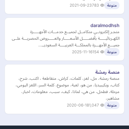
2021-09-23
783
منوعة
daralmodhsh
متجـر إلكترونــي متكامــل لجميــع خدمـــات الأجهـــــزة
الكهـربائيـــــة بأفضـــــل الأسعـــــار والعـــــروض الحصريـــة علــى
جميـــع الأجهـــزة بالمملكـــة العربيــــة السعوديــ…
2025-11-16
154
منوعة
منصة رمشة
منصة رمشة، حل، لغز، كلمات، كراش، متقاطعة ، اكتب، شرح،
كتاب، ويكيبيديا، من هو، لعبة، موضوع، كلمة السر، اللغز اليومي،
مرحلة، فطحل، من هي، لماذا، كيف، سبب، معلومات، اخبار،
مشاهير،
2020-06-18
1,047
منوعة