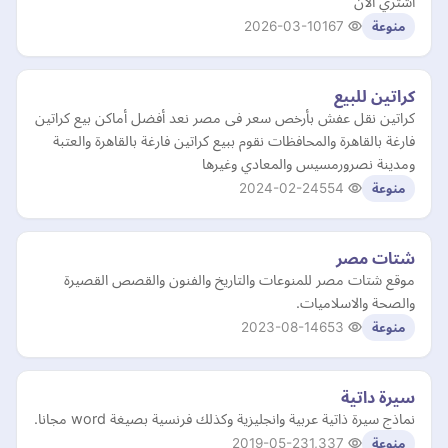
اشتري الان
2026-03-10
167
منوعة
كراتين للبيع
كراتين نقل عفش بأرخص سعر فى مصر نعد أفضل أماكن بيع كراتين
فارغة بالقاهرة والمحافظات نقوم ببيع كراتين فارغة بالقاهرة والعتبة
ومدينة نصرورمسيس والمعادي وغيرها
2024-02-24
554
منوعة
شتات مصر
موقع شتات مصر للمنوعات والتاريخ والفنون والقصص القصيرة
والصحة والاسلاميات.
2023-08-14
653
منوعة
سيرة داتية
نماذج سيرة ذاتية عربية وانجليزية وكذلك فرنسية بصيغة word مجانا.
2019-05-23
1,337
منوعة