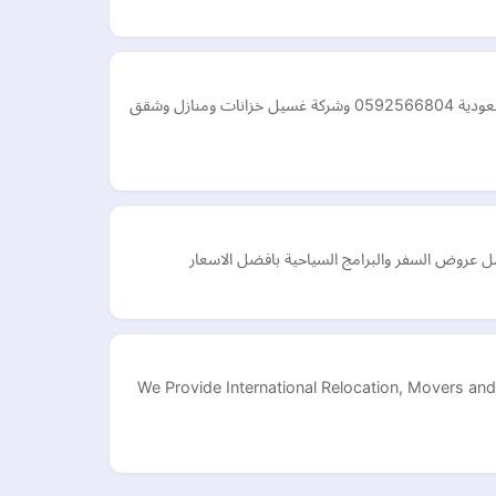
شركة نقل الاثاث والعفش من افضل شركات نقل عفش بالدمام والخبر والجبيل والاحساءوالظهران والقطيف وجميع مناطق المملكة العربية السعودية 0592566804 وشركة غسيل خزانات ومنازل وشقق
ل عروض السفر والبرامج السياحية بافضل الاسعار
We Provide International Relocation, Movers and