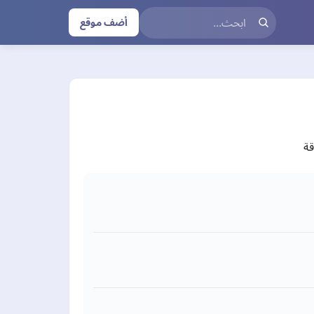
أضف موقع
قة