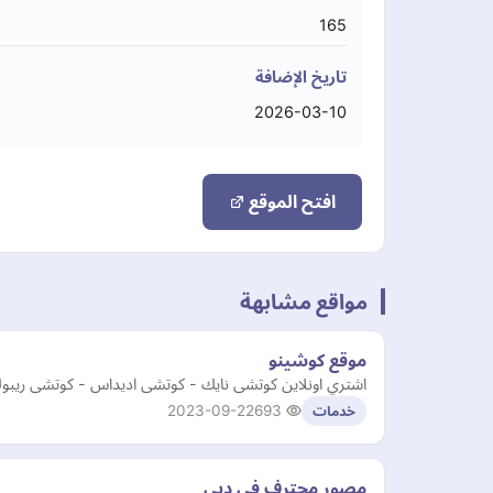
165
تاريخ الإضافة
2026-03-10
افتح الموقع
مواقع مشابهة
موقع كوشينو
اشتري اونلاين كوتشى نايك - كوتشى اديداس - كوتشى ريبوك
2023-09-22
693
خدمات
مصور محترف في دبي