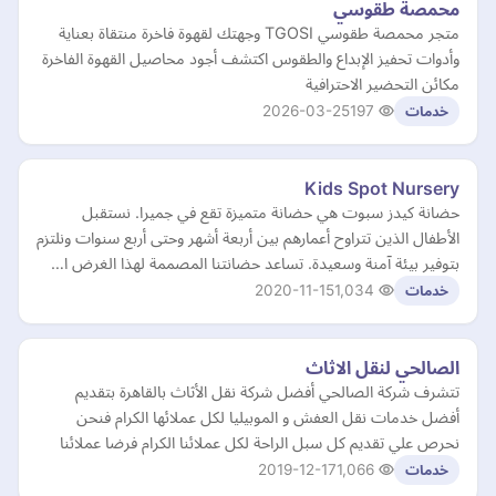
محمصة طقوسي
متجر محمصة طقوسي TGOSI وجهتك لقهوة فاخرة منتقاة بعناية
وأدوات تحفيز الإبداع والطقوس اكتشف أجود محاصيل القهوة الفاخرة
مكائن التحضير الاحترافية
2026-03-25
197
خدمات
Kids Spot Nursery
حضانة كيدز سبوت هي حضانة متميزة تقع في جميرا. نستقبل
الأطفال الذين تتراوح أعمارهم بين أربعة أشهر وحتى أربع سنوات ونلتزم
بتوفير بيئة آمنة وسعيدة. تساعد حضانتنا المصممة لهذا الغرض ا…
2020-11-15
1,034
خدمات
الصالحي لنقل الاثاث
تتشرف شركة الصالحي أفضل شركة نقل الأثاث بالقاهرة بتقديم
أفضل خدمات نقل العفش و الموبيليا لكل عملائها الكرام فنحن
نحرص علي تقديم كل سبل الراحة لكل عملائنا الكرام فرضا عملائنا
2019-12-17
1,066
خدمات