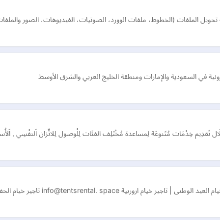
ية في السعودية والإمارات ومنطقة الخليج العربي والشرق الأوسط
خِلَال تَقدِيم خِدْمَات مُتَنوعَة لِمساعدة مُخْتَلِف الفئَات لِلْوصول لِلاتِّزان اَلنفْسِي , اَل
info@ten تاجير خيام الحفلات بالرياض اسعار تاجير الخيام بالرياض خيام…