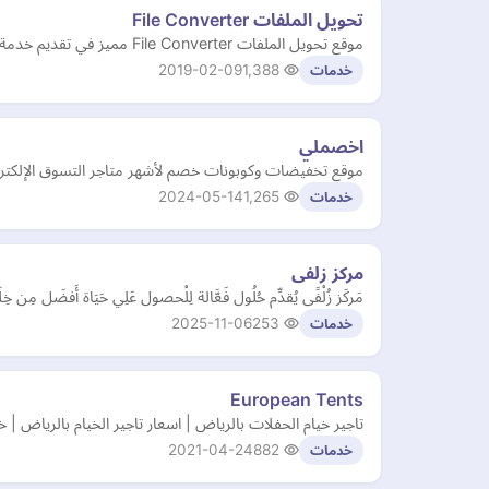
تحويل الملفات File Converter
موقع تحويل الملفات File Converter مميز في تقديم خدمة تحويل الملفات (الخطوط، ملفات الوورد، الصوتيات، الفيديوهات، الصور والملفات والوثائق).
2019-02-09
1,388
خدمات
اخصملي
موقع تخفيضات وكوبونات خصم لأشهر متاجر التسوق الإلكترون
2024-05-14
1,265
خدمات
مركز زلفى
مَركَز زُلْفًى يُقدِّم حُلُول فَعَّالة لِلْحصول عَلِي حَيَاة أَفضَل مِن 
2025-11-06
253
خدمات
European Tents
تاجير خيام الحفلات بالرياض | اسعار تاجير الخيام بالرياض | خيام العيد الوطنى | تاجير خيام اروربية tsrental. space
2021-04-24
882
خدمات