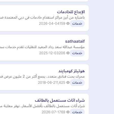
الإبداع للخادمات
باعتباره من أبرز مراكز استقدام خادمات في دبي المعتمدة ض
2026-04-04
159
خدمات
sathaataif
مؤسسة عبدالله سعد رداد الجعيد للنقليات تقدم خدمات سطحة
2025-12-03
206
خدمات
هوتيلز كومبايند
محرك بحث فنادق متعدد، يجمع أكثر من 2 مليون عرض فندقي من خلال مئات مواقع السفر والسلاسل الفندقية.
2018-06-21
1,625
خدمات
شراء اثاث مستعمل بالطائف
شراء أثاث مستعمل بالطائف بأفضل الأسعار، نوفر معاينة مج
2026-07-17
69
خدمات