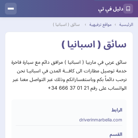
دليل في تي
الرئيسية
›
مواقع ترفيهية
›
سائق ( اسبانيا )
سائق ( اسبانيا )
سائق عربي في ماربيا ( اسبانيا ) مرافق دائم مع سيارة فاخرة
خدمة توصيل مطارات الى كافـــة المدن في اسبانيـا نحن
نرحب دائماً بكم وباستفساراتكم وذلك عبر التواصل معنا عبر
الواتساب على رقم ‏‎+34 666 37 01 21‎‏
الرابط
driverinmarbella.com
القسم