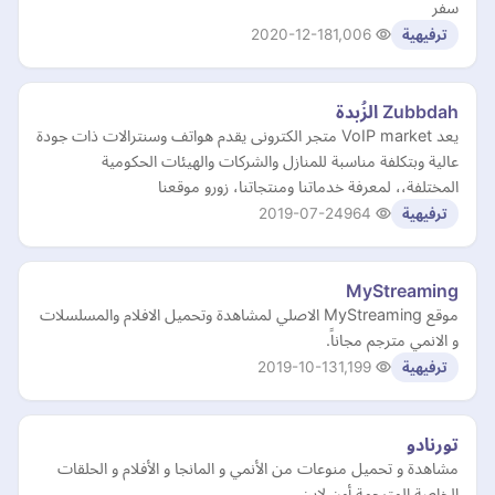
سفر
2020-12-18
1,006
ترفيهية
Zubbdah الزُبدة
يعد VoIP market متجر الكترونى يقدم هواتف وسنترالات ذات جودة
عالية وبتكلفة مناسبة للمنازل والشركات والهيئات الحكومية
المختلفة،، لمعرفة خدماتنا ومنتجاتنا، زورو موقعنا
2019-07-24
964
ترفيهية
MyStreaming
موقع MyStreaming الاصلي لمشاهدة وتحميل الافلام والمسلسلات
و الانمي مترجم مجاناً.
2019-10-13
1,199
ترفيهية
تورنادو
مشاهدة و تحميل منوعات من الأنمي و المانجا و الأفلام و الحلقات
الخاصة المترجمة أون لاين