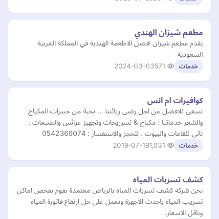
مطعم شيزان الهندي
يقدم مطعم شيزان افضل الاطعمة الهندية في المملكة العربية
السعودية
2024-03-03
571
خدمات
كوافيرات ام انس
نسعى للافضل من اجل رضى زبائننا ... نخبة من خبيرات المكياج
والشعر خدماتنا : مكياج & تسرريحات وتجهيز عرائس والصبغات .
ناتي للقاعات والبيوت . للحجز والاستفسار : 0542366074
2019-07-19
1,031
خدمات
كشف تسربات المياه
نحن شركة كشف تسربات المياه بالرياض معتمدة نقوم بفحص اماكن
تسريب المياه باحدث الاجهزة ونعمل على حل ارتفاع فاتورة المياه
وباقل الاسعار.