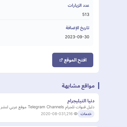
عدد الزيارات
513
تاريخ الإضافة
2023-09-30
افتح الموقع
مواقع مشابهة
دنيا التيليجرام
دليل قنوات تلجرام Telegram Channels موقع عربي لنشر روابط تيليجرام المميزة والمنوعة وكل مايتعلق به من قروبات و بوتات وملصقات و العاب التيليجرام .
2020-08-03
1,216
خدمات