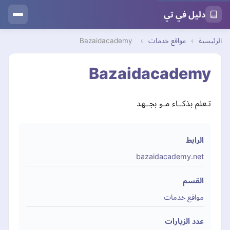
دليل في تي
الرئيسية
›
مواقع خدمات
›
Bazaidacademy
Bazaidacademy
تـعلم بذكــاء مـو بجــهد
الرابط
bazaidacademy.net
القسم
مواقع خدمات
عدد الزيارات